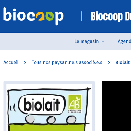
Biocoop D
Le magasin
Agen
Accueil
Tous nos paysan.ne.s associé.e.s
Biolait