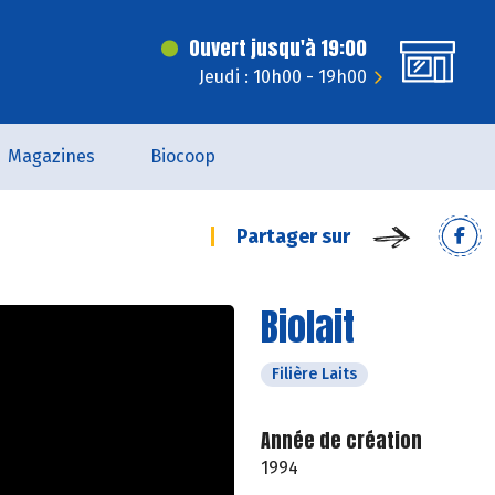
Ouvert jusqu'à 19:00
Jeudi : 10h00 - 19h00
Magazines
Biocoop
Partager sur
Biolait
Filière Laits
Année de création
1994