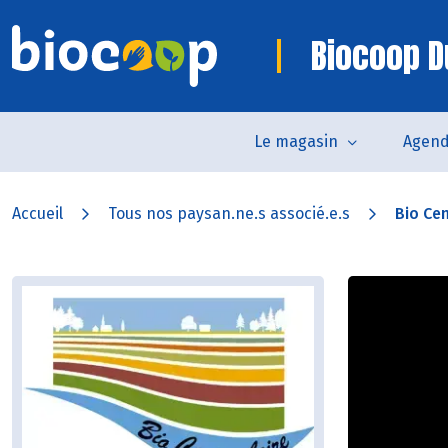
Biocoop D
Le magasin
Agen
Accueil
Tous nos paysan.ne.s associé.e.s
Bio Cen