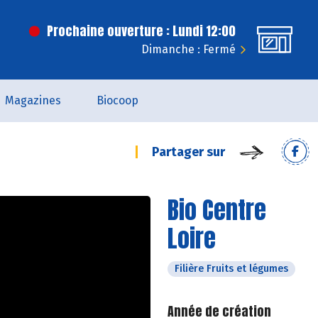
Prochaine ouverture : Lundi 12:00
Dimanche : Fermé
Magazines
Biocoop
Partager sur
Bio Centre
Loire
Filière Fruits et légumes
Année de création