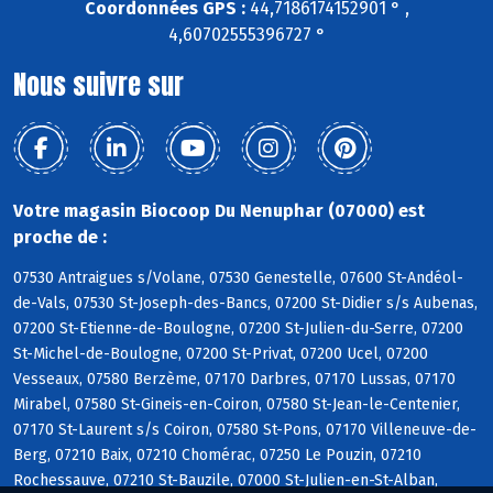
Coordonnées GPS :
44,7186174152901 ° ,
4,60702555396727 °
Nous suivre sur
Votre magasin Biocoop Du Nenuphar (07000) est
proche de :
07530 Antraigues s/Volane, 07530 Genestelle, 07600 St-Andéol-
de-Vals, 07530 St-Joseph-des-Bancs, 07200 St-Didier s/s Aubenas,
07200 St-Etienne-de-Boulogne, 07200 St-Julien-du-Serre, 07200
St-Michel-de-Boulogne, 07200 St-Privat, 07200 Ucel, 07200
Vesseaux, 07580 Berzème, 07170 Darbres, 07170 Lussas, 07170
Mirabel, 07580 St-Gineis-en-Coiron, 07580 St-Jean-le-Centenier,
07170 St-Laurent s/s Coiron, 07580 St-Pons, 07170 Villeneuve-de-
Berg, 07210 Baix, 07210 Chomérac, 07250 Le Pouzin, 07210
Rochessauve, 07210 St-Bauzile, 07000 St-Julien-en-St-Alban,