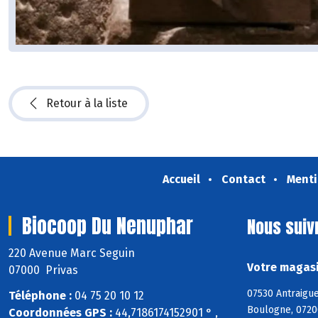
Retour à la liste
Accueil
Contact
Menti
Biocoop Du Nenuphar
Nous suiv
220 Avenue Marc Seguin
Votre magasi
07000 Privas
07530 Antraigue
Téléphone :
04 75 20 10 12
Boulogne, 0720
Coordonnées GPS :
44,7186174152901 ° ,