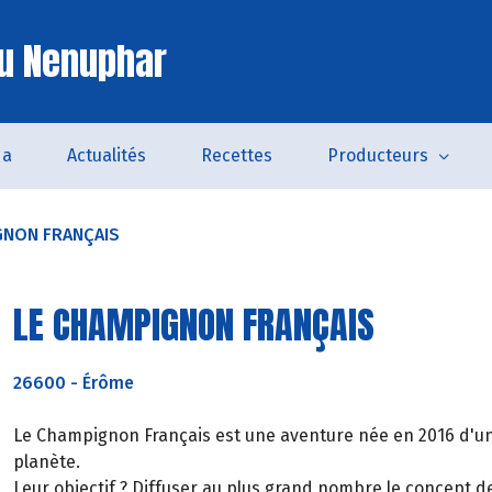
u Nenuphar
da
Actualités
Recettes
Producteurs
GNON FRANÇAIS
LE CHAMPIGNON FRANÇAIS
26600
-
Érôme
Le Champignon Français est une aventure née en 2016 d'un
planète.
Leur objectif ? Diffuser au plus grand nombre le concept d