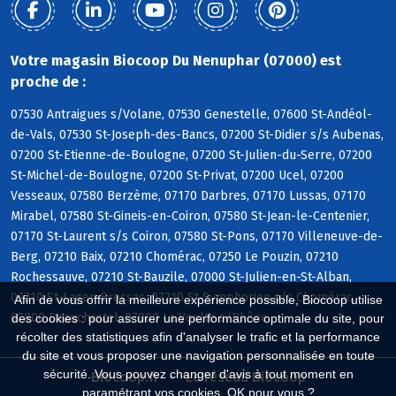
Votre magasin Biocoop Du Nenuphar (07000) est
proche de :
07530 Antraigues s/Volane, 07530 Genestelle, 07600 St-Andéol-
de-Vals, 07530 St-Joseph-des-Bancs, 07200 St-Didier s/s Aubenas,
07200 St-Etienne-de-Boulogne, 07200 St-Julien-du-Serre, 07200
St-Michel-de-Boulogne, 07200 St-Privat, 07200 Ucel, 07200
Vesseaux, 07580 Berzème, 07170 Darbres, 07170 Lussas, 07170
Mirabel, 07580 St-Gineis-en-Coiron, 07580 St-Jean-le-Centenier,
07170 St-Laurent s/s Coiron, 07580 St-Pons, 07170 Villeneuve-de-
Berg, 07210 Baix, 07210 Chomérac, 07250 Le Pouzin, 07210
Rochessauve, 07210 St-Bauzile, 07000 St-Julien-en-St-Alban,
07210 St-Lager-Bressac, 07210 St-Symphorien s/s Chomérac,
Afin de vous offrir la meilleure expérience possible, Biocoop utilise
07800 Beauchastel, 07800 La Voulte s/Rhône
des cookies : pour assurer une performance optimale du site, pour
récolter des statistiques afin d'analyser le trafic et la performance
du site et vous proposer une navigation personnalisée en toute
sécurité. Vous pouvez changer d'avis à tout moment en
Biocoop.fr
Le réseau Biocoop
paramétrant vos cookies. OK pour vous ?