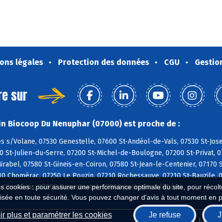
ons légales
Protection des données
CGU
Gestio
re sur
n Biocoop Du Nenuphar (07000) est proche de :
s s/Volane, 07530 Genestelle, 07600 St-Andéol-de-Vals, 07530 St-Jos
0 St-Julien-du-Serre, 07200 St-Michel-de-Boulogne, 07200 St-Privat, 
irabel, 07580 St-Gineis-en-Coiron, 07580 St-Jean-le-Centenier, 07170 
10 Chomérac, 07250 Le Pouzin, 07210 Rochessauve, 07210 St-Bauzile, 0
es cookies : pour assurer une performance optimale du site, pour récolter
 Chomérac, 07800 Beauchastel, 07800 La Voulte s/Rhône
isée en toute sécurité. Vous pouvez changer d'avis à tout moment en 
r plus et paramétrer les cookies
Je refuse
J
Biocoop.fr
Le ré