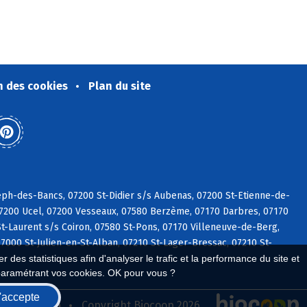
n des cookies
Plan du site
eph-des-Bancs, 07200 St-Didier s/s Aubenas, 07200 St-Etienne-de-
07200 Ucel, 07200 Vesseaux, 07580 Berzème, 07170 Darbres, 07170
St-Laurent s/s Coiron, 07580 St-Pons, 07170 Villeneuve-de-Berg,
7000 St-Julien-en-St-Alban, 07210 St-Lager-Bressac, 07210 St-
 des statistiques afin d'analyser le trafic et la performance du site et
paramétrant vos cookies. OK pour vous ?
'accepte
seau Biocoop
Copyright Biocoop 2026