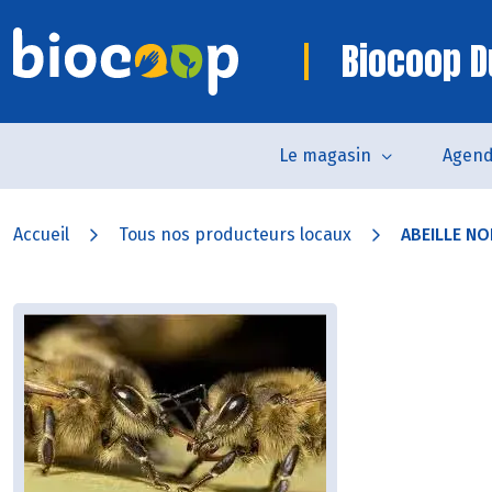
Biocoop D
Le magasin
Agen
Accueil
Tous nos producteurs locaux
ABEILLE NO