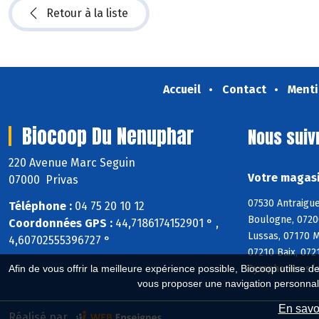
Retour à la liste
Accueil
Contact
Menti
Biocoop Du Nenuphar
Nous suiv
220 Avenue Marc Seguin
Votre magasi
07000 Privas
07530 Antraigue
Téléphone :
04 75 20 10 12
Boulogne, 0720
Coordonnées GPS :
44,7186174152901 ° ,
Lussas, 07170 M
4,60702555396727 °
07210 Baix, 072
Afin de vous offrir la meilleure expérience possible, Biocoop utilise d
Symphorien s/s
vous proposer une navigation personnal
En savoi
Réalisé par