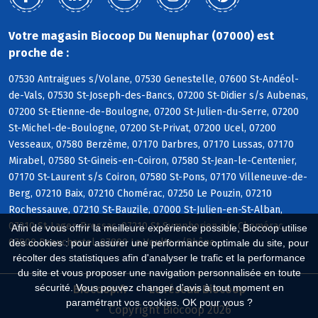
Votre magasin Biocoop Du Nenuphar (07000) est
proche de :
07530 Antraigues s/Volane, 07530 Genestelle, 07600 St-Andéol-
de-Vals, 07530 St-Joseph-des-Bancs, 07200 St-Didier s/s Aubenas,
07200 St-Etienne-de-Boulogne, 07200 St-Julien-du-Serre, 07200
St-Michel-de-Boulogne, 07200 St-Privat, 07200 Ucel, 07200
Vesseaux, 07580 Berzème, 07170 Darbres, 07170 Lussas, 07170
Mirabel, 07580 St-Gineis-en-Coiron, 07580 St-Jean-le-Centenier,
07170 St-Laurent s/s Coiron, 07580 St-Pons, 07170 Villeneuve-de-
Berg, 07210 Baix, 07210 Chomérac, 07250 Le Pouzin, 07210
Rochessauve, 07210 St-Bauzile, 07000 St-Julien-en-St-Alban,
07210 St-Lager-Bressac, 07210 St-Symphorien s/s Chomérac,
Afin de vous offrir la meilleure expérience possible, Biocoop utilise
07800 Beauchastel, 07800 La Voulte s/Rhône
des cookies : pour assurer une performance optimale du site, pour
récolter des statistiques afin d'analyser le trafic et la performance
du site et vous proposer une navigation personnalisée en toute
sécurité. Vous pouvez changer d'avis à tout moment en
Biocoop.fr
Le réseau Biocoop
paramétrant vos cookies. OK pour vous ?
Copyright Biocoop 2026