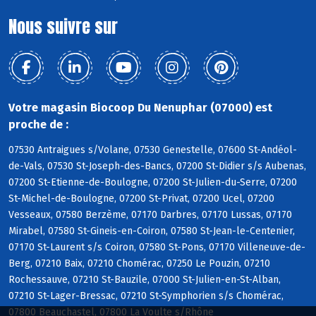
Nous suivre sur
Votre magasin Biocoop Du Nenuphar (07000) est
proche de :
07530 Antraigues s/Volane, 07530 Genestelle, 07600 St-Andéol-
de-Vals, 07530 St-Joseph-des-Bancs, 07200 St-Didier s/s Aubenas,
07200 St-Etienne-de-Boulogne, 07200 St-Julien-du-Serre, 07200
St-Michel-de-Boulogne, 07200 St-Privat, 07200 Ucel, 07200
Vesseaux, 07580 Berzème, 07170 Darbres, 07170 Lussas, 07170
Mirabel, 07580 St-Gineis-en-Coiron, 07580 St-Jean-le-Centenier,
07170 St-Laurent s/s Coiron, 07580 St-Pons, 07170 Villeneuve-de-
Berg, 07210 Baix, 07210 Chomérac, 07250 Le Pouzin, 07210
Rochessauve, 07210 St-Bauzile, 07000 St-Julien-en-St-Alban,
07210 St-Lager-Bressac, 07210 St-Symphorien s/s Chomérac,
07800 Beauchastel, 07800 La Voulte s/Rhône