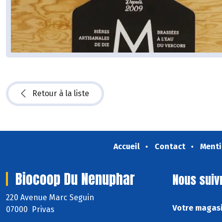
Retour à la liste
Accueil
Contact
Menti
Biocoop Du Nenuphar
Nous suiv
220 Avenue Marc Seguin
Votre magasi
07000 Privas