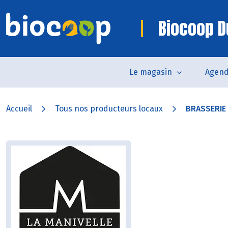
Biocoop D
Le magasin
Agen
Accueil
Tous nos producteurs locaux
BRASSERIE 