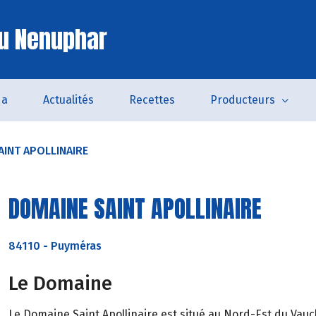
u Nenuphar
da
Actualités
Recettes
Producteurs
AINT APOLLINAIRE
DOMAINE SAINT APOLLINAIRE
84110
-
Puyméras
Le Domaine
Le Domaine Saint Apollinaire est situé au Nord-Est du Vauc