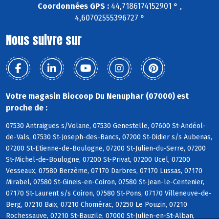
Coordonnées GPS :
44,7186174152901 ° ,
4,60702555396727 °
Nous suivre sur
Votre magasin Biocoop Du Nenuphar (07000) est
proche de :
07530 Antraigues s/Volane, 07530 Genestelle, 07600 St-Andéol-
de-Vals, 07530 St-Joseph-des-Bancs, 07200 St-Didier s/s Aubenas,
07200 St-Etienne-de-Boulogne, 07200 St-Julien-du-Serre, 07200
St-Michel-de-Boulogne, 07200 St-Privat, 07200 Ucel, 07200
Vesseaux, 07580 Berzème, 07170 Darbres, 07170 Lussas, 07170
Mirabel, 07580 St-Gineis-en-Coiron, 07580 St-Jean-le-Centenier,
07170 St-Laurent s/s Coiron, 07580 St-Pons, 07170 Villeneuve-de-
Berg, 07210 Baix, 07210 Chomérac, 07250 Le Pouzin, 07210
Rochessauve, 07210 St-Bauzile, 07000 St-Julien-en-St-Alban,