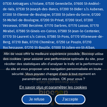
07530 Antraigues s/Volane, 07530 Genestelle, 07600 St-Andéol-
de-Vals, 07530 St-Joseph-des-Bancs, 07200 St-Didier s/s Aubenas,
07200 St-Etienne-de-Boulogne, 07200 St-Julien-du-Serre, 07200
St-Michel-de-Boulogne, 07200 St-Privat, 07200 Ucel, 07200
Vesseaux, 07580 Berzème, 07170 Darbres, 07170 Lussas, 07170
Mirabel, 07580 St-Gineis-en-Coiron, 07580 St-Jean-le-Centenier,
07170 St-Laurent s/s Coiron, 07580 St-Pons, 07170 Villeneuve-de-
Berg, 07210 Baix, 07210 Chomérac, 07250 Le Pouzin, 07210
Rochessauve, 07210 St-Bauzile, 07000 St-Julien-en-St-Alban,
07210 St-Lager-Bressac, 07210 St-Symphorien s/s Chomérac,
Afin de vous offrir la meilleure expérience possible, Biocoop utilise
07800 Beauchastel, 07800 La Voulte s/Rhône
des cookies : pour assurer une performance optimale du site, pour
récolter des statistiques afin d'analyser le trafic et la performance
du site et vous proposer une navigation personnalisée en toute
sécurité. Vous pouvez changer d'avis à tout moment en
Biocoop.fr
Le réseau Biocoop
paramétrant vos cookies. OK pour vous ?
Copyright Biocoop 2026
En savoir plus et paramétrer les cookies
Je refuse
J'accepte
Réalisé par