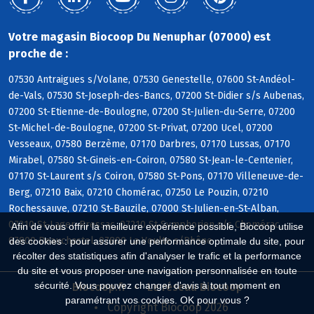
Votre magasin Biocoop Du Nenuphar (07000) est
proche de :
07530 Antraigues s/Volane, 07530 Genestelle, 07600 St-Andéol-
de-Vals, 07530 St-Joseph-des-Bancs, 07200 St-Didier s/s Aubenas,
07200 St-Etienne-de-Boulogne, 07200 St-Julien-du-Serre, 07200
St-Michel-de-Boulogne, 07200 St-Privat, 07200 Ucel, 07200
Vesseaux, 07580 Berzème, 07170 Darbres, 07170 Lussas, 07170
Mirabel, 07580 St-Gineis-en-Coiron, 07580 St-Jean-le-Centenier,
07170 St-Laurent s/s Coiron, 07580 St-Pons, 07170 Villeneuve-de-
Berg, 07210 Baix, 07210 Chomérac, 07250 Le Pouzin, 07210
Rochessauve, 07210 St-Bauzile, 07000 St-Julien-en-St-Alban,
07210 St-Lager-Bressac, 07210 St-Symphorien s/s Chomérac,
Afin de vous offrir la meilleure expérience possible, Biocoop utilise
07800 Beauchastel, 07800 La Voulte s/Rhône
des cookies : pour assurer une performance optimale du site, pour
récolter des statistiques afin d'analyser le trafic et la performance
du site et vous proposer une navigation personnalisée en toute
sécurité. Vous pouvez changer d'avis à tout moment en
Biocoop.fr
Le réseau Biocoop
paramétrant vos cookies. OK pour vous ?
Copyright Biocoop 2026