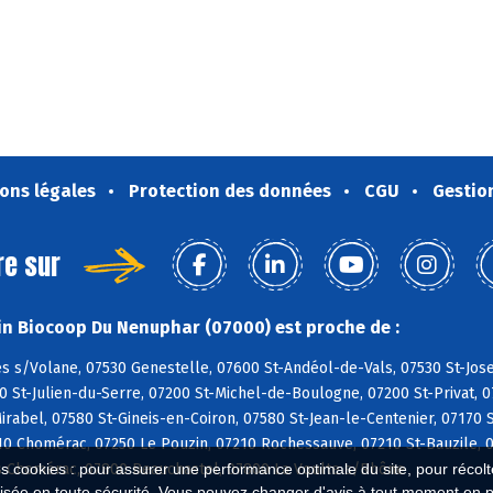
ons légales
Protection des données
CGU
Gestio
re sur
n Biocoop Du Nenuphar (07000) est proche de :
s s/Volane, 07530 Genestelle, 07600 St-Andéol-de-Vals, 07530 St-Jos
0 St-Julien-du-Serre, 07200 St-Michel-de-Boulogne, 07200 St-Privat, 
irabel, 07580 St-Gineis-en-Coiron, 07580 St-Jean-le-Centenier, 07170 
10 Chomérac, 07250 Le Pouzin, 07210 Rochessauve, 07210 St-Bauzile, 0
 Chomérac, 07800 Beauchastel, 07800 La Voulte s/Rhône
es cookies : pour assurer une performance optimale du site, pour récolter
isée en toute sécurité. Vous pouvez changer d'avis à tout moment en 