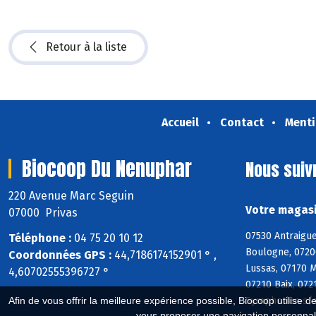
Retour à la liste
Accueil
Contact
Menti
Biocoop Du Nenuphar
Nous suiv
220 Avenue Marc Seguin
Votre magasi
07000 Privas
07530 Antraigue
Téléphone :
04 75 20 10 12
Boulogne, 0720
Coordonnées GPS :
44,7186174152901 ° ,
Lussas, 07170 M
4,60702555396727 °
07210 Baix, 072
Symphorien s/s
Afin de vous offrir la meilleure expérience possible, Biocoop utilise d
vous proposer une navigation personnal