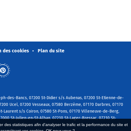
n des cookies
Plan du site
eph-des-Bancs, 07200 St-Didier s/s Aubenas, 07200 St-Etienne-de-
07200 Ucel, 07200 Vesseaux, 07580 Berzème, 07170 Darbres, 07170
St-Laurent s/s Coiron, 07580 St-Pons, 07170 Villeneuve-de-Berg,
7000 St-Julien-en-St-Alban, 07210 St-Lager-Bressac, 07210 St-
 des statistiques afin d'analyser le trafic et la performance du site et
paramétrant vos cookies. OK pour vous ?