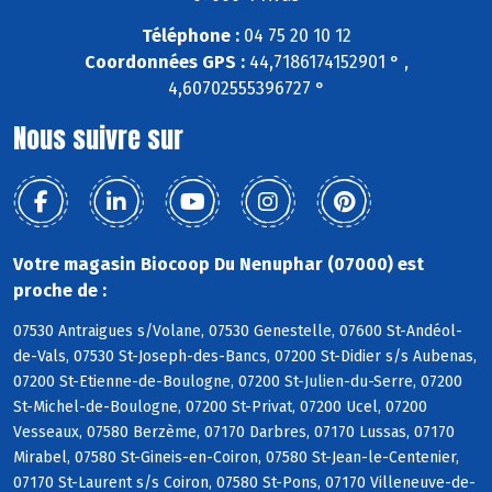
Téléphone :
04 75 20 10 12
Coordonnées GPS :
44,7186174152901 ° ,
4,60702555396727 °
Nous suivre sur
Votre magasin Biocoop Du Nenuphar (07000) est
proche de :
07530 Antraigues s/Volane, 07530 Genestelle, 07600 St-Andéol-
de-Vals, 07530 St-Joseph-des-Bancs, 07200 St-Didier s/s Aubenas,
07200 St-Etienne-de-Boulogne, 07200 St-Julien-du-Serre, 07200
St-Michel-de-Boulogne, 07200 St-Privat, 07200 Ucel, 07200
Vesseaux, 07580 Berzème, 07170 Darbres, 07170 Lussas, 07170
Mirabel, 07580 St-Gineis-en-Coiron, 07580 St-Jean-le-Centenier,
07170 St-Laurent s/s Coiron, 07580 St-Pons, 07170 Villeneuve-de-