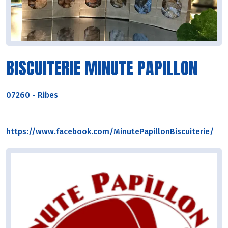
BISCUITERIE MINUTE PAPILLON
07260
-
Ribes
https://www.facebook.com/MinutePapillonBiscuiterie/