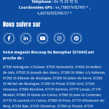
Téléphone :
04 75 20 10 12
Coordonnées GPS :
44,7186174152901 ° ,
4,60702555396727 °
Nous suivre sur
Votre magasin Biocoop Du Nenuphar (07000) est
proche de :
07530 Antraigues s/Volane, 07530 Genestelle, 07600 St-Andéol-
de-Vals, 07530 St-Joseph-des-Bancs, 07200 St-Didier s/s Aubenas,
07200 St-Etienne-de-Boulogne, 07200 St-Julien-du-Serre, 07200
St-Michel-de-Boulogne, 07200 St-Privat, 07200 Ucel, 07200
Vesseaux, 07580 Berzème, 07170 Darbres, 07170 Lussas, 07170
Mirabel, 07580 St-Gineis-en-Coiron, 07580 St-Jean-le-Centenier,
07170 St-Laurent s/s Coiron, 07580 St-Pons, 07170 Villeneuve-de-
Berg, 07210 Baix, 07210 Chomérac, 07250 Le Pouzin, 07210