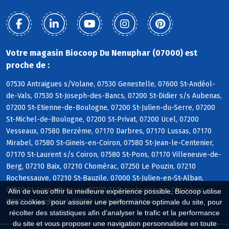
Votre magasin Biocoop Du Nenuphar (07000) est
proche de :
07530 Antraigues s/Volane, 07530 Genestelle, 07600 St-Andéol-
de-Vals, 07530 St-Joseph-des-Bancs, 07200 St-Didier s/s Aubenas,
07200 St-Etienne-de-Boulogne, 07200 St-Julien-du-Serre, 07200
St-Michel-de-Boulogne, 07200 St-Privat, 07200 Ucel, 07200
Vesseaux, 07580 Berzème, 07170 Darbres, 07170 Lussas, 07170
Mirabel, 07580 St-Gineis-en-Coiron, 07580 St-Jean-le-Centenier,
07170 St-Laurent s/s Coiron, 07580 St-Pons, 07170 Villeneuve-de-
Berg, 07210 Baix, 07210 Chomérac, 07250 Le Pouzin, 07210
Rochessauve, 07210 St-Bauzile, 07000 St-Julien-en-St-Alban,
07210 St-Lager-Bressac, 07210 St-Symphorien s/s Chomérac,
Afin de vous offrir la meilleure expérience possible, Biocoop utilise
07800 Beauchastel, 07800 La Voulte s/Rhône
des cookies : pour assurer une performance optimale du site, pour
récolter des statistiques afin d'analyser le trafic et la performance
du site et vous proposer une navigation personnalisée en toute