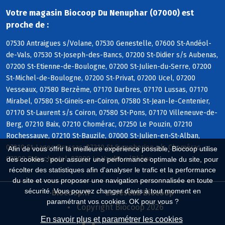
Votre magasin Biocoop Du Nenuphar (07000) est
proche de :
07530 Antraigues s/Volane, 07530 Genestelle, 07600 St-Andéol-
de-Vals, 07530 St-Joseph-des-Bancs, 07200 St-Didier s/s Aubenas,
07200 St-Etienne-de-Boulogne, 07200 St-Julien-du-Serre, 07200
St-Michel-de-Boulogne, 07200 St-Privat, 07200 Ucel, 07200
Vesseaux, 07580 Berzème, 07170 Darbres, 07170 Lussas, 07170
Mirabel, 07580 St-Gineis-en-Coiron, 07580 St-Jean-le-Centenier,
07170 St-Laurent s/s Coiron, 07580 St-Pons, 07170 Villeneuve-de-
Berg, 07210 Baix, 07210 Chomérac, 07250 Le Pouzin, 07210
Rochessauve, 07210 St-Bauzile, 07000 St-Julien-en-St-Alban,
07210 St-Lager-Bressac, 07210 St-Symphorien s/s Chomérac,
Afin de vous offrir la meilleure expérience possible, Biocoop utilise
07800 Beauchastel, 07800 La Voulte s/Rhône
des cookies : pour assurer une performance optimale du site, pour
récolter des statistiques afin d'analyser le trafic et la performance
du site et vous proposer une navigation personnalisée en toute
sécurité. Vous pouvez changer d'avis à tout moment en
Biocoop.fr
Le réseau Biocoop
paramétrant vos cookies. OK pour vous ?
Copyright Biocoop 2026
En savoir plus et paramétrer les cookies