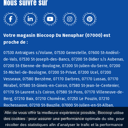
Nous suivre sur
Votre magasin Biocoop Du Nenuphar (07000) est
proche de :
07530 Antraigues s/Volane, 07530 Genestelle, 07600 St-Andéol-
de-Vals, 07530 St-Joseph-des-Bancs, 07200 St-Didier s/s Aubenas,
07200 St-Etienne-de-Boulogne, 07200 St-Julien-du-Serre, 07200
St-Michel-de-Boulogne, 07200 St-Privat, 07200 Ucel, 07200
Vesseaux, 07580 Berzème, 07170 Darbres, 07170 Lussas, 07170
Mirabel, 07580 St-Gineis-en-Coiron, 07580 St-Jean-le-Centenier,
07170 St-Laurent s/s Coiron, 07580 St-Pons, 07170 Villeneuve-de-
Berg, 07210 Baix, 07210 Chomérac, 07250 Le Pouzin, 07210
Rochessauve, 07210 St-Bauzile, 07000 St-Julien-en-St-Alban,
07210 St-Lager-Bressac, 07210 St-Symphorien s/s Chomérac,
Afin de vous offrir la meilleure expérience possible, Biocoop utilise
07800 Beauchastel, 07800 La Voulte s/Rhône
des cookies : pour assurer une performance optimale du site, pour
récolter des statistiques afin d'analyser le trafic et la performance