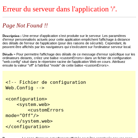
Erreur du serveur dans l'application '/'.
Page Not Found !!
Description :
Une erreur d'application s'est produite sur le serveur. Les paramètres
d'erreur personnalisés actuels pour cette application empêchent l'affichage à distance
des détails de l'erreur de l'application (pour des raisons de sécurité). Cependant, ils
peuvent être affichés par les navigateurs qui s'exécutent sur l'ordinateur serveur local.
Détails =
Pour permettre l'affichage des détails de ce message d'erreur spécifique sur les
ordinateurs distants, créez une balise <customErrors> dans un fichier de configuration
"web.config" situé dans le répertoire racine de l'application Web en cours. Attribuez
ensuite la valeur "off" à l'attribut "mode" de cette balise <customErrors>.
<!-- Fichier de configuration 
Web.Config -->

<configuration>

    <system.web>

        <customErrors 
mode="Off"/>

    </system.web>

</configuration>