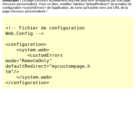
Remarques :
La page d'erreurs actuellement affichée peut être remplacée par une page
d'erreurs personnalisée. Pour ce faire, modifiez l'attribut "defaultRedirect" de la balise de
configuration <customErrors> de l'application, de sorte qu'il pointe vers une URL de la
page d'erreurs personnalisée !
<!-- Fichier de configuration 
Web.Config -->

<configuration>

    <system.web>

        <customErrors 
mode="RemoteOnly" 
defaultRedirect="mycustompage.h
tm"/>

    </system.web>

</configuration>