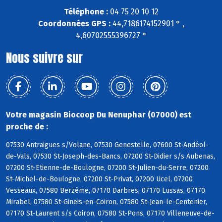
Téléphone :
04 75 20 10 12
Coordonnées GPS :
44,7186174152901 ° ,
4,60702555396727 °
Nous suivre sur
Votre magasin Biocoop Du Nenuphar (07000) est
proche de :
07530 Antraigues s/Volane, 07530 Genestelle, 07600 St-Andéol-
de-Vals, 07530 St-Joseph-des-Bancs, 07200 St-Didier s/s Aubenas,
07200 St-Etienne-de-Boulogne, 07200 St-Julien-du-Serre, 07200
St-Michel-de-Boulogne, 07200 St-Privat, 07200 Ucel, 07200
Vesseaux, 07580 Berzème, 07170 Darbres, 07170 Lussas, 07170
Mirabel, 07580 St-Gineis-en-Coiron, 07580 St-Jean-le-Centenier,
07170 St-Laurent s/s Coiron, 07580 St-Pons, 07170 Villeneuve-de-