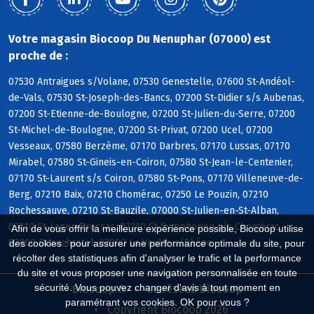
Votre magasin Biocoop Du Nenuphar (07000) est
proche de :
07530 Antraigues s/Volane, 07530 Genestelle, 07600 St-Andéol-
de-Vals, 07530 St-Joseph-des-Bancs, 07200 St-Didier s/s Aubenas,
07200 St-Etienne-de-Boulogne, 07200 St-Julien-du-Serre, 07200
St-Michel-de-Boulogne, 07200 St-Privat, 07200 Ucel, 07200
Vesseaux, 07580 Berzème, 07170 Darbres, 07170 Lussas, 07170
Mirabel, 07580 St-Gineis-en-Coiron, 07580 St-Jean-le-Centenier,
07170 St-Laurent s/s Coiron, 07580 St-Pons, 07170 Villeneuve-de-
Berg, 07210 Baix, 07210 Chomérac, 07250 Le Pouzin, 07210
Rochessauve, 07210 St-Bauzile, 07000 St-Julien-en-St-Alban,
07210 St-Lager-Bressac, 07210 St-Symphorien s/s Chomérac,
Afin de vous offrir la meilleure expérience possible, Biocoop utilise
07800 Beauchastel, 07800 La Voulte s/Rhône
des cookies : pour assurer une performance optimale du site, pour
récolter des statistiques afin d'analyser le trafic et la performance
du site et vous proposer une navigation personnalisée en toute
sécurité. Vous pouvez changer d'avis à tout moment en
Biocoop.fr
Le réseau Biocoop
paramétrant vos cookies. OK pour vous ?
Copyright Biocoop 2026