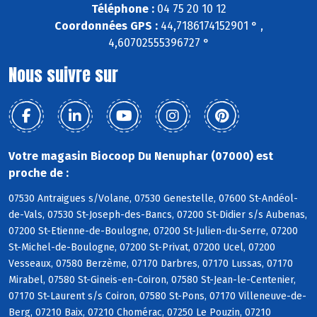
Téléphone :
04 75 20 10 12
Coordonnées GPS :
44,7186174152901 ° ,
4,60702555396727 °
Nous suivre sur
Votre magasin Biocoop Du Nenuphar (07000) est
proche de :
07530 Antraigues s/Volane, 07530 Genestelle, 07600 St-Andéol-
de-Vals, 07530 St-Joseph-des-Bancs, 07200 St-Didier s/s Aubenas,
07200 St-Etienne-de-Boulogne, 07200 St-Julien-du-Serre, 07200
St-Michel-de-Boulogne, 07200 St-Privat, 07200 Ucel, 07200
Vesseaux, 07580 Berzème, 07170 Darbres, 07170 Lussas, 07170
Mirabel, 07580 St-Gineis-en-Coiron, 07580 St-Jean-le-Centenier,
07170 St-Laurent s/s Coiron, 07580 St-Pons, 07170 Villeneuve-de-
Berg, 07210 Baix, 07210 Chomérac, 07250 Le Pouzin, 07210