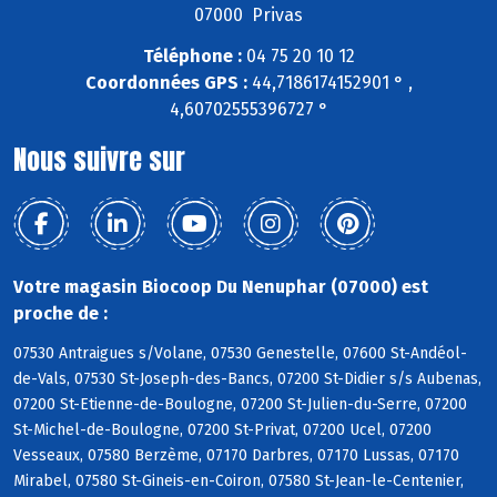
07000 Privas
Téléphone :
04 75 20 10 12
Coordonnées GPS :
44,7186174152901 ° ,
4,60702555396727 °
Nous suivre sur
Votre magasin Biocoop Du Nenuphar (07000) est
proche de :
07530 Antraigues s/Volane, 07530 Genestelle, 07600 St-Andéol-
de-Vals, 07530 St-Joseph-des-Bancs, 07200 St-Didier s/s Aubenas,
07200 St-Etienne-de-Boulogne, 07200 St-Julien-du-Serre, 07200
St-Michel-de-Boulogne, 07200 St-Privat, 07200 Ucel, 07200
Vesseaux, 07580 Berzème, 07170 Darbres, 07170 Lussas, 07170
Mirabel, 07580 St-Gineis-en-Coiron, 07580 St-Jean-le-Centenier,