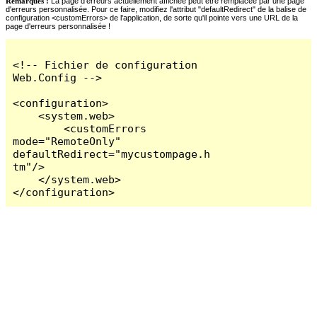
Remarques :
La page d'erreurs actuellement affichée peut être remplacée par une page
d'erreurs personnalisée. Pour ce faire, modifiez l'attribut "defaultRedirect" de la balise de
configuration <customErrors> de l'application, de sorte qu'il pointe vers une URL de la
page d'erreurs personnalisée !
<!-- Fichier de configuration 
Web.Config -->

<configuration>

    <system.web>

        <customErrors 
mode="RemoteOnly" 
defaultRedirect="mycustompage.h
tm"/>

    </system.web>

</configuration>