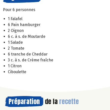
Pour 6 personnes
1 Falafel
6 Pain hamburger
2 Oignon
6 c. à s. de Moutarde
1 Salade
2 Tomate
6 tranche de Cheddar
3 c. à s. de Crème fraîche
1 Citron
Ciboulette
Préparation
de la
recette