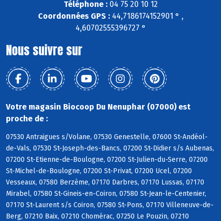
Téléphone :
04 75 20 10 12
Coordonnées GPS :
44,7186174152901 ° ,
4,60702555396727 °
Nous suivre sur
Votre magasin Biocoop Du Nenuphar (07000) est
proche de :
07530 Antraigues s/Volane, 07530 Genestelle, 07600 St-Andéol-
de-Vals, 07530 St-Joseph-des-Bancs, 07200 St-Didier s/s Aubenas,
07200 St-Etienne-de-Boulogne, 07200 St-Julien-du-Serre, 07200
St-Michel-de-Boulogne, 07200 St-Privat, 07200 Ucel, 07200
Vesseaux, 07580 Berzème, 07170 Darbres, 07170 Lussas, 07170
Mirabel, 07580 St-Gineis-en-Coiron, 07580 St-Jean-le-Centenier,
07170 St-Laurent s/s Coiron, 07580 St-Pons, 07170 Villeneuve-de-
Berg, 07210 Baix, 07210 Chomérac, 07250 Le Pouzin, 07210