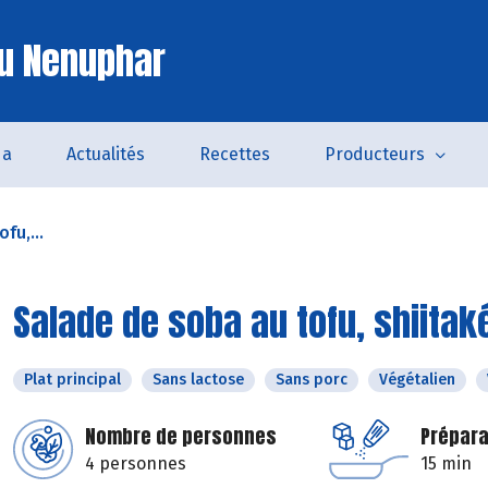
u Nenuphar
da
Actualités
Recettes
Producteurs
fu,...
Salade de soba au tofu, shiitak
Plat principal
Sans lactose
Sans porc
Végétalien
Nombre de personnes
Prépara
4 personnes
15 min