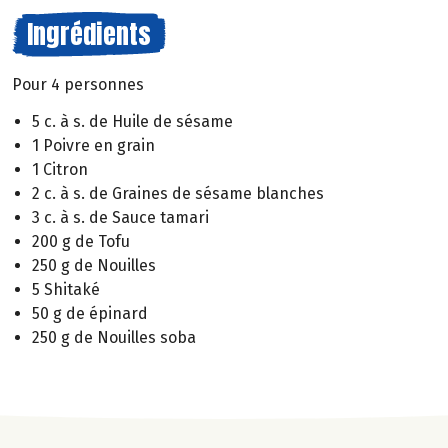
Ingrédients
Pour 4 personnes
5 c. à s. de Huile de sésame
1 Poivre en grain
1 Citron
2 c. à s. de Graines de sésame blanches
3 c. à s. de Sauce tamari
200 g de Tofu
250 g de Nouilles
5 Shitaké
50 g de épinard
250 g de Nouilles soba