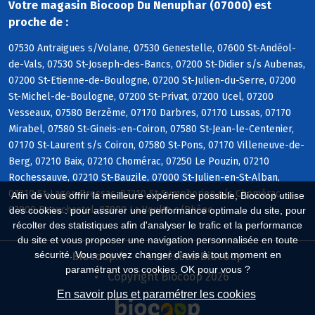
Votre magasin Biocoop Du Nenuphar (07000) est
proche de :
07530 Antraigues s/Volane, 07530 Genestelle, 07600 St-Andéol-
de-Vals, 07530 St-Joseph-des-Bancs, 07200 St-Didier s/s Aubenas,
07200 St-Etienne-de-Boulogne, 07200 St-Julien-du-Serre, 07200
St-Michel-de-Boulogne, 07200 St-Privat, 07200 Ucel, 07200
Vesseaux, 07580 Berzème, 07170 Darbres, 07170 Lussas, 07170
Mirabel, 07580 St-Gineis-en-Coiron, 07580 St-Jean-le-Centenier,
07170 St-Laurent s/s Coiron, 07580 St-Pons, 07170 Villeneuve-de-
Berg, 07210 Baix, 07210 Chomérac, 07250 Le Pouzin, 07210
Rochessauve, 07210 St-Bauzile, 07000 St-Julien-en-St-Alban,
07210 St-Lager-Bressac, 07210 St-Symphorien s/s Chomérac,
Afin de vous offrir la meilleure expérience possible, Biocoop utilise
07800 Beauchastel, 07800 La Voulte s/Rhône
des cookies : pour assurer une performance optimale du site, pour
récolter des statistiques afin d'analyser le trafic et la performance
du site et vous proposer une navigation personnalisée en toute
sécurité. Vous pouvez changer d'avis à tout moment en
Biocoop.fr
Le réseau Biocoop
paramétrant vos cookies. OK pour vous ?
Copyright Biocoop 2026
En savoir plus et paramétrer les cookies