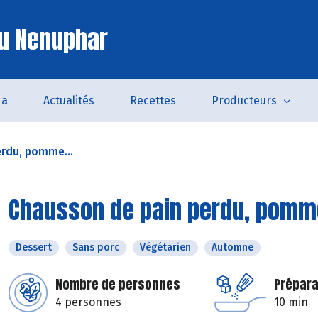
u Nenuphar
da
Actualités
Recettes
Producteurs
erdu, pomme...
Chausson de pain perdu, pomme 
Dessert
Sans porc
Végétarien
Automne
Nombre de personnes
Prépara
4 personnes
10 min