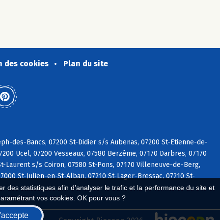
n des cookies
Plan du site
eph-des-Bancs, 07200 St-Didier s/s Aubenas, 07200 St-Etienne-de-
07200 Ucel, 07200 Vesseaux, 07580 Berzème, 07170 Darbres, 07170
St-Laurent s/s Coiron, 07580 St-Pons, 07170 Villeneuve-de-Berg,
7000 St-Julien-en-St-Alban, 07210 St-Lager-Bressac, 07210 St-
 des statistiques afin d'analyser le trafic et la performance du site et
paramétrant vos cookies. OK pour vous ?
'accepte