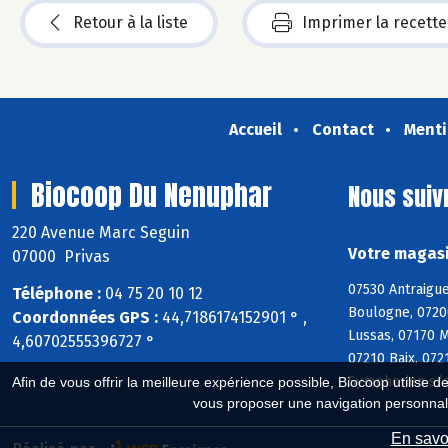
Retour à la liste
Imprimer la recette
Accueil
Contact
Menti
Biocoop Du Nenuphar
Nous suiv
220 Avenue Marc Seguin
Votre magasi
07000 Privas
07530 Antraigue
Téléphone :
04 75 20 10 12
Boulogne, 0720
Coordonnées GPS :
44,7186174152901 ° ,
Lussas, 07170 M
4,60702555396727 °
07210 Baix, 072
Symphorien s/s
Afin de vous offrir la meilleure expérience possible, Biocoop utilise d
vous proposer une navigation personnal
En savoi