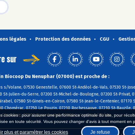
ons légales
Protection des données
CGU
Gestio
re sur
n Biocoop Du Nenuphar (07000) est proche de :
s s/Volane, 07530 Genestelle, 07600 St-Andéol-de-Vals, 07530 St-Jos
0 St-Julien-du-Serre, 07200 St-Michel-de-Boulogne, 07200 St-Privat, 
irabel, 07580 St-Gineis-en-Coiron, 07580 St-Jean-le-Centenier, 07170 
10 Chomérac, 07250 Le Pouzin, 07210 Rochessauve, 07210 St-Bauzile, 0
 Chomérac, 07800 Beauchastel, 07800 La Voulte s/Rhône
es cookies : pour assurer une performance optimale du site, pour récolter
isée en toute sécurité. Vous pouvez changer d'avis à tout moment en 
r plus et paramétrer les cookies
Je refuse
J