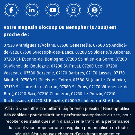
Votre magasin Biocoop Du Nenuphar (07000) est
proche de :
07530 Antraigues s/Volane, 07530 Genestelle, 07600 St-Andéol-
de-Vals, 07530 St-Joseph-des-Bancs, 07200 St-Didier s/s Aubenas,
07200 St-Etienne-de-Boulogne, 07200 St-Julien-du-Serre, 07200
St-Michel-de-Boulogne, 07200 St-Privat, 07200 Ucel, 07200
Vesseaux, 07580 Berzème, 07170 Darbres, 07170 Lussas, 07170
Mirabel, 07580 St-Gineis-en-Coiron, 07580 St-Jean-le-Centenier,
07170 St-Laurent s/s Coiron, 07580 St-Pons, 07170 Villeneuve-de-
Berg, 07210 Baix, 07210 Chomérac, 07250 Le Pouzin, 07210
Rochessauve, 07210 St-Bauzile, 07000 St-Julien-en-St-Alban,
07210 St-Lager-Bressac, 07210 St-Symphorien s/s Chomérac,
Afin de vous offrir la meilleure expérience possible, Biocoop utilise
07800 Beauchastel, 07800 La Voulte s/Rhône
des cookies : pour assurer une performance optimale du site, pour
récolter des statistiques afin d'analyser le trafic et la performance
du site et vous proposer une navigation personnalisée en toute
sécurité. Vous pouvez changer d'avis à tout moment en
Biocoop.fr
Le réseau Biocoop