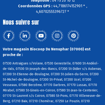
Téléphone :
04 75 20 10 12
Coordonnées GPS :
44,7186174152901 ° ,
4,60702555396727 °
Nous suivre sur
Votre magasin Biocoop Du Nenuphar (07000) est
proche de :
07530 Antraigues s/Volane, 07530 Genestelle, 07600 St-Andéol-
de-Vals, 07530 St-Joseph-des-Bancs, 07200 St-Didier s/s Aubenas,
07200 St-Etienne-de-Boulogne, 07200 St-Julien-du-Serre, 07200
St-Michel-de-Boulogne, 07200 St-Privat, 07200 Ucel, 07200
Vesseaux, 07580 Berzème, 07170 Darbres, 07170 Lussas, 07170
Mirabel, 07580 St-Gineis-en-Coiron, 07580 St-Jean-le-Centenier,
07170 St-Laurent s/s Coiron, 07580 St-Pons, 07170 Villeneuve-de-
Berg, 07210 Baix, 07210 Chomérac, 07250 Le Pouzin, 07210