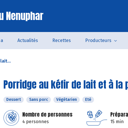
u Nenuphar
da
Actualités
Recettes
Producteurs
ait...
Porridge au kéfir de lait et à la
Dessert
Sans porc
Végétarien
Eté
Nombre de personnes
Prépara
4 personnes
15 min