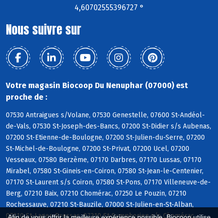
4,60702555396727 °
Nous suivre sur
Votre magasin Biocoop Du Nenuphar (07000) est
proche de :
07530 Antraigues s/Volane, 07530 Genestelle, 07600 St-Andéol-
de-Vals, 07530 St-Joseph-des-Bancs, 07200 St-Didier s/s Aubenas,
07200 St-Etienne-de-Boulogne, 07200 St-Julien-du-Serre, 07200
St-Michel-de-Boulogne, 07200 St-Privat, 07200 Ucel, 07200
Vesseaux, 07580 Berzème, 07170 Darbres, 07170 Lussas, 07170
Mirabel, 07580 St-Gineis-en-Coiron, 07580 St-Jean-le-Centenier,
07170 St-Laurent s/s Coiron, 07580 St-Pons, 07170 Villeneuve-de-
Berg, 07210 Baix, 07210 Chomérac, 07250 Le Pouzin, 07210
Rochessauve, 07210 St-Bauzile, 07000 St-Julien-en-St-Alban,
07210 St-Lager-Bressac, 07210 St-Symphorien s/s Chomérac,
Afin de vous offrir la meilleure expérience possible, Biocoop utilise