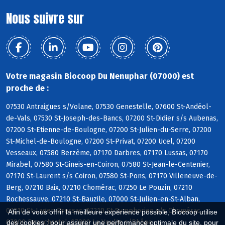
Nous suivre sur
Votre magasin Biocoop Du Nenuphar (07000) est
proche de :
07530 Antraigues s/Volane, 07530 Genestelle, 07600 St-Andéol-
de-Vals, 07530 St-Joseph-des-Bancs, 07200 St-Didier s/s Aubenas,
07200 St-Etienne-de-Boulogne, 07200 St-Julien-du-Serre, 07200
St-Michel-de-Boulogne, 07200 St-Privat, 07200 Ucel, 07200
Vesseaux, 07580 Berzème, 07170 Darbres, 07170 Lussas, 07170
Mirabel, 07580 St-Gineis-en-Coiron, 07580 St-Jean-le-Centenier,
07170 St-Laurent s/s Coiron, 07580 St-Pons, 07170 Villeneuve-de-
Berg, 07210 Baix, 07210 Chomérac, 07250 Le Pouzin, 07210
Rochessauve, 07210 St-Bauzile, 07000 St-Julien-en-St-Alban,
07210 St-Lager-Bressac, 07210 St-Symphorien s/s Chomérac,
Afin de vous offrir la meilleure expérience possible, Biocoop utilise
07800 Beauchastel, 07800 La Voulte s/Rhône
des cookies : pour assurer une performance optimale du site, pour