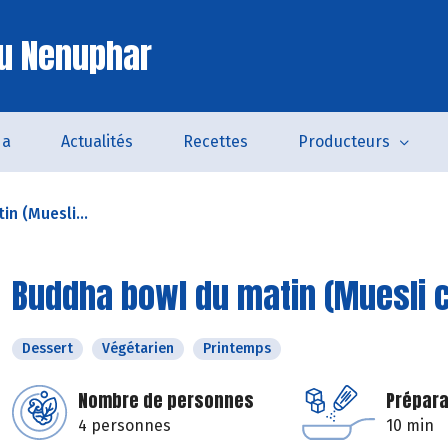
u Nenuphar
da
Actualités
Recettes
Producteurs
n (Muesli...
Buddha bowl du matin (Muesli 
Dessert
Végétarien
Printemps
Nombre de personnes
Prépara
4 personnes
10 min