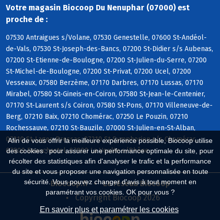
Votre magasin Biocoop Du Nenuphar (07000) est
proche de :
07530 Antraigues s/Volane, 07530 Genestelle, 07600 St-Andéol-
de-Vals, 07530 St-Joseph-des-Bancs, 07200 St-Didier s/s Aubenas,
07200 St-Etienne-de-Boulogne, 07200 St-Julien-du-Serre, 07200
St-Michel-de-Boulogne, 07200 St-Privat, 07200 Ucel, 07200
Vesseaux, 07580 Berzème, 07170 Darbres, 07170 Lussas, 07170
Mirabel, 07580 St-Gineis-en-Coiron, 07580 St-Jean-le-Centenier,
07170 St-Laurent s/s Coiron, 07580 St-Pons, 07170 Villeneuve-de-
Berg, 07210 Baix, 07210 Chomérac, 07250 Le Pouzin, 07210
Rochessauve, 07210 St-Bauzile, 07000 St-Julien-en-St-Alban,
07210 St-Lager-Bressac, 07210 St-Symphorien s/s Chomérac,
Afin de vous offrir la meilleure expérience possible, Biocoop utilise
07800 Beauchastel, 07800 La Voulte s/Rhône
des cookies : pour assurer une performance optimale du site, pour
récolter des statistiques afin d'analyser le trafic et la performance
du site et vous proposer une navigation personnalisée en toute
sécurité. Vous pouvez changer d'avis à tout moment en
Biocoop.fr
Le réseau Biocoop
paramétrant vos cookies. OK pour vous ?
Copyright Biocoop 2026
En savoir plus et paramétrer les cookies