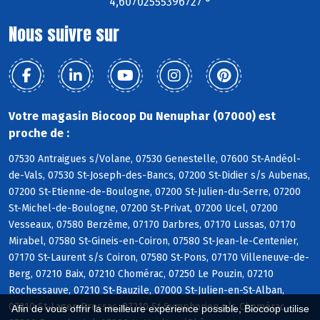
4,60702555396727 °
Nous suivre sur
Votre magasin Biocoop Du Nenuphar (07000) est
proche de :
07530 Antraigues s/Volane, 07530 Genestelle, 07600 St-Andéol-
de-Vals, 07530 St-Joseph-des-Bancs, 07200 St-Didier s/s Aubenas,
07200 St-Etienne-de-Boulogne, 07200 St-Julien-du-Serre, 07200
St-Michel-de-Boulogne, 07200 St-Privat, 07200 Ucel, 07200
Vesseaux, 07580 Berzème, 07170 Darbres, 07170 Lussas, 07170
Mirabel, 07580 St-Gineis-en-Coiron, 07580 St-Jean-le-Centenier,
07170 St-Laurent s/s Coiron, 07580 St-Pons, 07170 Villeneuve-de-
Berg, 07210 Baix, 07210 Chomérac, 07250 Le Pouzin, 07210
Rochessauve, 07210 St-Bauzile, 07000 St-Julien-en-St-Alban,
07210 St-Lager-Bressac, 07210 St-Symphorien s/s Chomérac,
Afin de vous offrir la meilleure expérience possible, Biocoop utilise