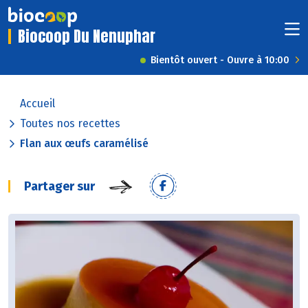
Biocoop Du Nenuphar
Bientôt ouvert - Ouvre à 10:00
Accueil
Toutes nos recettes
Flan aux œufs caramélisé
Partager sur