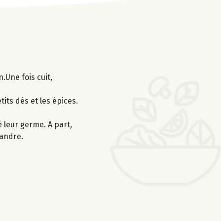
.Une fois cuit,
tits dés et les épices.
é leur germe. A part,
iandre.