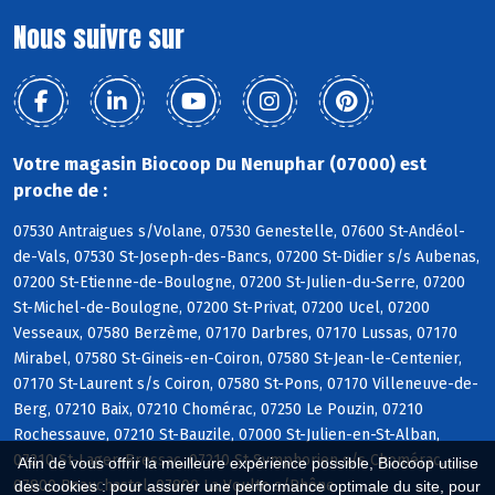
Nous suivre sur
Votre magasin Biocoop Du Nenuphar (07000) est
proche de :
07530 Antraigues s/Volane, 07530 Genestelle, 07600 St-Andéol-
de-Vals, 07530 St-Joseph-des-Bancs, 07200 St-Didier s/s Aubenas,
07200 St-Etienne-de-Boulogne, 07200 St-Julien-du-Serre, 07200
St-Michel-de-Boulogne, 07200 St-Privat, 07200 Ucel, 07200
Vesseaux, 07580 Berzème, 07170 Darbres, 07170 Lussas, 07170
Mirabel, 07580 St-Gineis-en-Coiron, 07580 St-Jean-le-Centenier,
07170 St-Laurent s/s Coiron, 07580 St-Pons, 07170 Villeneuve-de-
Berg, 07210 Baix, 07210 Chomérac, 07250 Le Pouzin, 07210
Rochessauve, 07210 St-Bauzile, 07000 St-Julien-en-St-Alban,
07210 St-Lager-Bressac, 07210 St-Symphorien s/s Chomérac,
Afin de vous offrir la meilleure expérience possible, Biocoop utilise
07800 Beauchastel, 07800 La Voulte s/Rhône
des cookies : pour assurer une performance optimale du site, pour