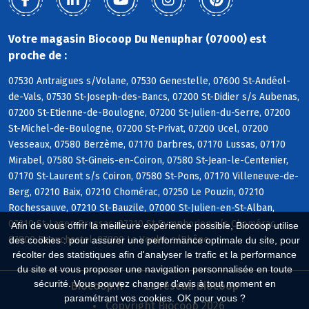
Votre magasin Biocoop Du Nenuphar (07000) est
proche de :
07530 Antraigues s/Volane, 07530 Genestelle, 07600 St-Andéol-
de-Vals, 07530 St-Joseph-des-Bancs, 07200 St-Didier s/s Aubenas,
07200 St-Etienne-de-Boulogne, 07200 St-Julien-du-Serre, 07200
St-Michel-de-Boulogne, 07200 St-Privat, 07200 Ucel, 07200
Vesseaux, 07580 Berzème, 07170 Darbres, 07170 Lussas, 07170
Mirabel, 07580 St-Gineis-en-Coiron, 07580 St-Jean-le-Centenier,
07170 St-Laurent s/s Coiron, 07580 St-Pons, 07170 Villeneuve-de-
Berg, 07210 Baix, 07210 Chomérac, 07250 Le Pouzin, 07210
Rochessauve, 07210 St-Bauzile, 07000 St-Julien-en-St-Alban,
07210 St-Lager-Bressac, 07210 St-Symphorien s/s Chomérac,
Afin de vous offrir la meilleure expérience possible, Biocoop utilise
07800 Beauchastel, 07800 La Voulte s/Rhône
des cookies : pour assurer une performance optimale du site, pour
récolter des statistiques afin d'analyser le trafic et la performance
du site et vous proposer une navigation personnalisée en toute
sécurité. Vous pouvez changer d'avis à tout moment en
Biocoop.fr
Le réseau Biocoop
paramétrant vos cookies. OK pour vous ?
Copyright Biocoop 2026