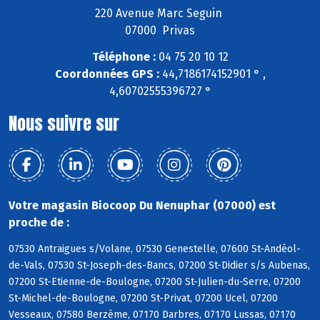
220 Avenue Marc Seguin
07000 Privas
Téléphone :
04 75 20 10 12
Coordonnées GPS :
44,7186174152901 ° ,
4,60702555396727 °
Nous suivre sur
Votre magasin Biocoop Du Nenuphar (07000) est
proche de :
07530 Antraigues s/Volane, 07530 Genestelle, 07600 St-Andéol-
de-Vals, 07530 St-Joseph-des-Bancs, 07200 St-Didier s/s Aubenas,
07200 St-Etienne-de-Boulogne, 07200 St-Julien-du-Serre, 07200
St-Michel-de-Boulogne, 07200 St-Privat, 07200 Ucel, 07200
Vesseaux, 07580 Berzème, 07170 Darbres, 07170 Lussas, 07170