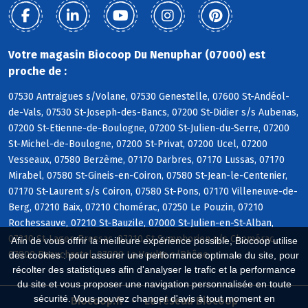
Votre magasin Biocoop Du Nenuphar (07000) est
proche de :
07530 Antraigues s/Volane, 07530 Genestelle, 07600 St-Andéol-
de-Vals, 07530 St-Joseph-des-Bancs, 07200 St-Didier s/s Aubenas,
07200 St-Etienne-de-Boulogne, 07200 St-Julien-du-Serre, 07200
St-Michel-de-Boulogne, 07200 St-Privat, 07200 Ucel, 07200
Vesseaux, 07580 Berzème, 07170 Darbres, 07170 Lussas, 07170
Mirabel, 07580 St-Gineis-en-Coiron, 07580 St-Jean-le-Centenier,
07170 St-Laurent s/s Coiron, 07580 St-Pons, 07170 Villeneuve-de-
Berg, 07210 Baix, 07210 Chomérac, 07250 Le Pouzin, 07210
Rochessauve, 07210 St-Bauzile, 07000 St-Julien-en-St-Alban,
07210 St-Lager-Bressac, 07210 St-Symphorien s/s Chomérac,
Afin de vous offrir la meilleure expérience possible, Biocoop utilise
07800 Beauchastel, 07800 La Voulte s/Rhône
des cookies : pour assurer une performance optimale du site, pour
récolter des statistiques afin d'analyser le trafic et la performance
du site et vous proposer une navigation personnalisée en toute
sécurité. Vous pouvez changer d'avis à tout moment en
Biocoop.fr
Le réseau Biocoop