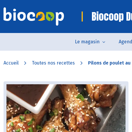
Biocoop D
Le magasin
Agen
Accueil
Toutes nos recettes
Pilons de poulet a