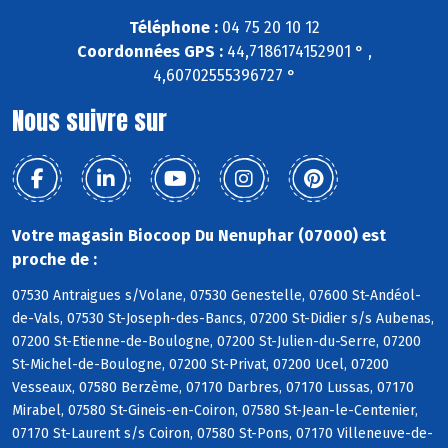
Téléphone :
04 75 20 10 12
Coordonnées GPS :
44,7186174152901 ° ,
4,60702555396727 °
Nous suivre sur
Votre magasin Biocoop Du Nenuphar (07000) est
proche de :
07530 Antraigues s/Volane, 07530 Genestelle, 07600 St-Andéol-
de-Vals, 07530 St-Joseph-des-Bancs, 07200 St-Didier s/s Aubenas,
07200 St-Etienne-de-Boulogne, 07200 St-Julien-du-Serre, 07200
St-Michel-de-Boulogne, 07200 St-Privat, 07200 Ucel, 07200
Vesseaux, 07580 Berzème, 07170 Darbres, 07170 Lussas, 07170
Mirabel, 07580 St-Gineis-en-Coiron, 07580 St-Jean-le-Centenier,
07170 St-Laurent s/s Coiron, 07580 St-Pons, 07170 Villeneuve-de-