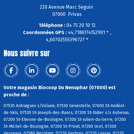
220 Avenue Marc Seguin
07000 Privas
Téléphone :
04 75 20 10 12
Coordonnées GPS :
44,7186174152901 ° ,
4,60702555396727 °
Nous suivre sur
Votre magasin Biocoop Du Nenuphar (07000) est
proche de :
07530 Antraigues s/Volane, 07530 Genestelle, 07600 St-Andéol-
de-Vals, 07530 St-Joseph-des-Bancs, 07200 St-Didier s/s Aubenas,
07200 St-Etienne-de-Boulogne, 07200 St-Julien-du-Serre, 07200
St-Michel-de-Boulogne, 07200 St-Privat, 07200 Ucel, 07200
Vesseaux, 07580 Berzème, 07170 Darbres, 07170 Lussas, 07170