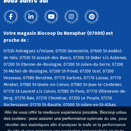
Votre magasin Biocoop Du Nenuphar (07000) est
proche de :
07530 Antraigues s/Volane, 07530 Genestelle, 07600 St-Andéol-
de-Vals, 07530 St-Joseph-des-Bancs, 07200 St-Didier s/s Aubenas,
07200 St-Etienne-de-Boulogne, 07200 St-Julien-du-Serre, 07200
St-Michel-de-Boulogne, 07200 St-Privat, 07200 Ucel, 07200
Vesseaux, 07580 Berzème, 07170 Darbres, 07170 Lussas, 07170
Mirabel, 07580 St-Gineis-en-Coiron, 07580 St-Jean-le-Centenier,
07170 St-Laurent s/s Coiron, 07580 St-Pons, 07170 Villeneuve-de-
Berg, 07210 Baix, 07210 Chomérac, 07250 Le Pouzin, 07210
Rochessauve, 07210 St-Bauzile, 07000 St-Julien-en-St-Alban,
07210 St-Lager-Bressac, 07210 St-Symphorien s/s Chomérac,
Afin de vous offrir la meilleure expérience possible, Biocoop utilise
07800 Beauchastel, 07800 La Voulte s/Rhône
des cookies : pour assurer une performance optimale du site, pour
récolter des statistiques afin d'analyser le trafic et la performance
du site et vous proposer une navigation personnalisée en toute