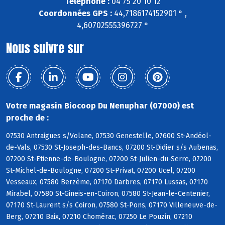
Téléphone :
04 75 20 10 12
Coordonnées GPS :
44,7186174152901 ° ,
4,60702555396727 °
Nous suivre sur
Votre magasin Biocoop Du Nenuphar (07000) est
proche de :
07530 Antraigues s/Volane, 07530 Genestelle, 07600 St-Andéol-
de-Vals, 07530 St-Joseph-des-Bancs, 07200 St-Didier s/s Aubenas,
07200 St-Etienne-de-Boulogne, 07200 St-Julien-du-Serre, 07200
St-Michel-de-Boulogne, 07200 St-Privat, 07200 Ucel, 07200
Vesseaux, 07580 Berzème, 07170 Darbres, 07170 Lussas, 07170
Mirabel, 07580 St-Gineis-en-Coiron, 07580 St-Jean-le-Centenier,
07170 St-Laurent s/s Coiron, 07580 St-Pons, 07170 Villeneuve-de-
Berg, 07210 Baix, 07210 Chomérac, 07250 Le Pouzin, 07210