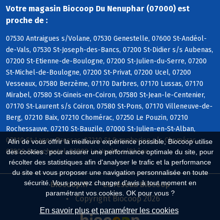
Votre magasin Biocoop Du Nenuphar (07000) est
proche de :
07530 Antraigues s/Volane, 07530 Genestelle, 07600 St-Andéol-
de-Vals, 07530 St-Joseph-des-Bancs, 07200 St-Didier s/s Aubenas,
07200 St-Etienne-de-Boulogne, 07200 St-Julien-du-Serre, 07200
St-Michel-de-Boulogne, 07200 St-Privat, 07200 Ucel, 07200
Vesseaux, 07580 Berzème, 07170 Darbres, 07170 Lussas, 07170
Mirabel, 07580 St-Gineis-en-Coiron, 07580 St-Jean-le-Centenier,
07170 St-Laurent s/s Coiron, 07580 St-Pons, 07170 Villeneuve-de-
Berg, 07210 Baix, 07210 Chomérac, 07250 Le Pouzin, 07210
Rochessauve, 07210 St-Bauzile, 07000 St-Julien-en-St-Alban,
07210 St-Lager-Bressac, 07210 St-Symphorien s/s Chomérac,
Afin de vous offrir la meilleure expérience possible, Biocoop utilise
07800 Beauchastel, 07800 La Voulte s/Rhône
des cookies : pour assurer une performance optimale du site, pour
récolter des statistiques afin d'analyser le trafic et la performance
du site et vous proposer une navigation personnalisée en toute
sécurité. Vous pouvez changer d'avis à tout moment en
Biocoop.fr
Le réseau Biocoop
paramétrant vos cookies. OK pour vous ?
Copyright Biocoop 2026
En savoir plus et paramétrer les cookies