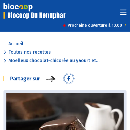
Biocoop Du Nenuphar
Prochaine ouverture à 10:00
Accueil
Toutes nos recettes
Moelleux chocolat-chicorée au yaourt et...
Partager sur