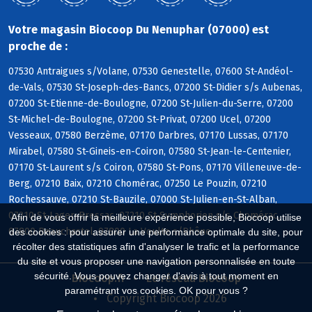
Votre magasin Biocoop Du Nenuphar (07000) est
proche de :
07530 Antraigues s/Volane, 07530 Genestelle, 07600 St-Andéol-
de-Vals, 07530 St-Joseph-des-Bancs, 07200 St-Didier s/s Aubenas,
07200 St-Etienne-de-Boulogne, 07200 St-Julien-du-Serre, 07200
St-Michel-de-Boulogne, 07200 St-Privat, 07200 Ucel, 07200
Vesseaux, 07580 Berzème, 07170 Darbres, 07170 Lussas, 07170
Mirabel, 07580 St-Gineis-en-Coiron, 07580 St-Jean-le-Centenier,
07170 St-Laurent s/s Coiron, 07580 St-Pons, 07170 Villeneuve-de-
Berg, 07210 Baix, 07210 Chomérac, 07250 Le Pouzin, 07210
Rochessauve, 07210 St-Bauzile, 07000 St-Julien-en-St-Alban,
07210 St-Lager-Bressac, 07210 St-Symphorien s/s Chomérac,
Afin de vous offrir la meilleure expérience possible, Biocoop utilise
07800 Beauchastel, 07800 La Voulte s/Rhône
des cookies : pour assurer une performance optimale du site, pour
récolter des statistiques afin d'analyser le trafic et la performance
du site et vous proposer une navigation personnalisée en toute
sécurité. Vous pouvez changer d'avis à tout moment en
Biocoop.fr
Le réseau Biocoop
paramétrant vos cookies. OK pour vous ?
Copyright Biocoop 2026