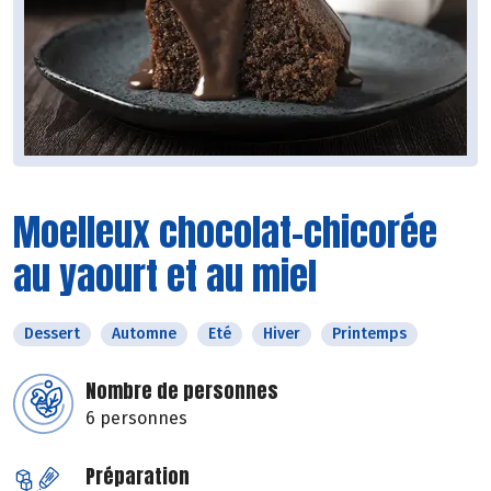
Moelleux chocolat-chicorée
au yaourt et au miel
Dessert
Automne
Eté
Hiver
Printemps
Nombre de personnes
6 personnes
Préparation