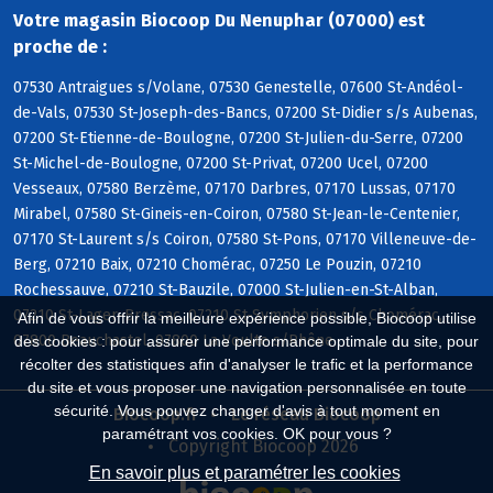
Votre magasin Biocoop Du Nenuphar (07000) est
proche de :
07530 Antraigues s/Volane, 07530 Genestelle, 07600 St-Andéol-
de-Vals, 07530 St-Joseph-des-Bancs, 07200 St-Didier s/s Aubenas,
07200 St-Etienne-de-Boulogne, 07200 St-Julien-du-Serre, 07200
St-Michel-de-Boulogne, 07200 St-Privat, 07200 Ucel, 07200
Vesseaux, 07580 Berzème, 07170 Darbres, 07170 Lussas, 07170
Mirabel, 07580 St-Gineis-en-Coiron, 07580 St-Jean-le-Centenier,
07170 St-Laurent s/s Coiron, 07580 St-Pons, 07170 Villeneuve-de-
Berg, 07210 Baix, 07210 Chomérac, 07250 Le Pouzin, 07210
Rochessauve, 07210 St-Bauzile, 07000 St-Julien-en-St-Alban,
07210 St-Lager-Bressac, 07210 St-Symphorien s/s Chomérac,
Afin de vous offrir la meilleure expérience possible, Biocoop utilise
07800 Beauchastel, 07800 La Voulte s/Rhône
des cookies : pour assurer une performance optimale du site, pour
récolter des statistiques afin d'analyser le trafic et la performance
du site et vous proposer une navigation personnalisée en toute
sécurité. Vous pouvez changer d'avis à tout moment en
Biocoop.fr
Le réseau Biocoop
paramétrant vos cookies. OK pour vous ?
Copyright Biocoop 2026
En savoir plus et paramétrer les cookies